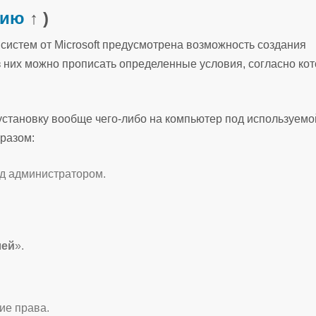
нию
↑ )
систем от Microsoft предусмотрена возможность создания
из них можно прописать определенные условия, согласно ко
установку вообще чего-либо на компьютер под используемо
разом:
д администратором.
.
лей
».
ие права.