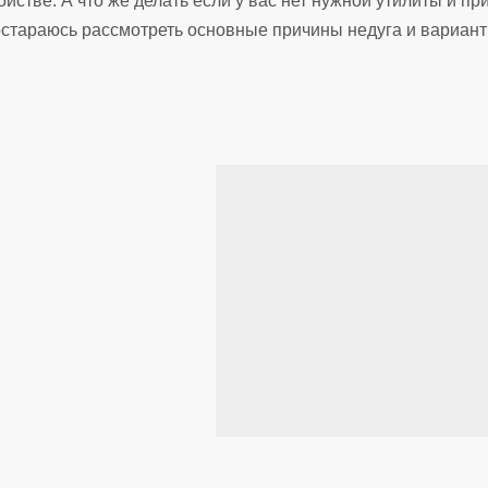
стве. А что же делать если у вас нет нужной утилиты и пр
остараюсь рассмотреть основные причины недуга и вариан