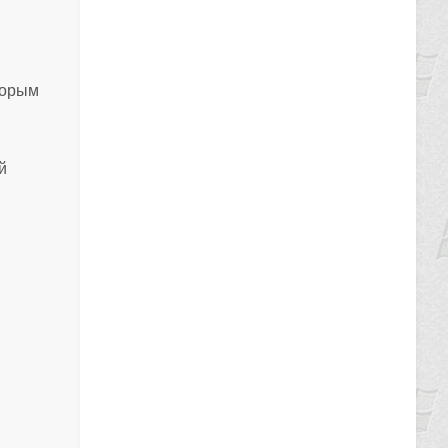
торым
й