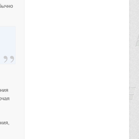
бычно
ения
ючая
ния,