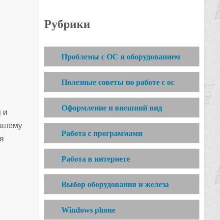
Рубрики
Проблемы с ОС и оборудованием
Полезные советы по работе с ос
Оформление и внешний вид
g
и
вашему
Работа с программами
я
Работа в интернете
Выбор оборудования и железа
Windows phone