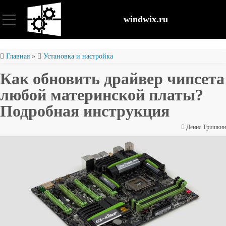
windwix.ru
Установка и настройка
Главная
»
Установка и настройка
Как обновить драйвер чипсета
Оптимизация ОС
любой материнской платы?
Подробная инструкция
Восстановление файлов
Денис Тришкин
Безопасность