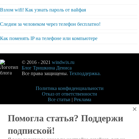
Взлом wifi! Как узнать пароль от вайфая
Следим за человеком через телефон бесплатно!
Как поменять IP на телефоне или компьютере
© 2016 - 2021
windwix.ru
Блог Тришкина Дениса
Все права защищены.
Техподдержка.
Политика конфиденциальности
Отказ от ответственности
Все статьи
|
Реклама
×
Помогла статья? Поддержи
подпиской!