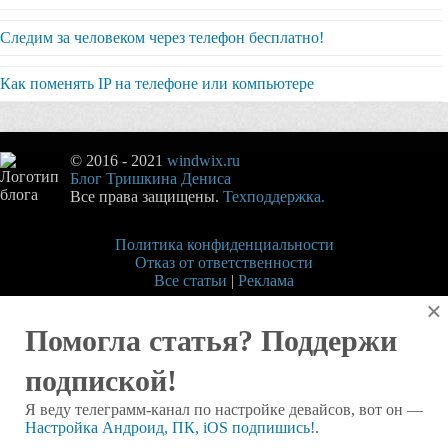
Следим за человеком через телефон бесплатно!
Как поменять IP на телефоне или компьютере
© 2016 - 2021
windwix.ru
Блог Тришкина Дениса
Все права защищены.
Техподдержка.
Политика конфиденциальности
Отказ от ответственности
Все статьи
|
Реклама
×
Помогла статья? Поддержи
подпиской!
Я веду телеграмм-канал по настройке девайсов, вот он —
Настройка Андроид, ПК, iOS подпишись!
.