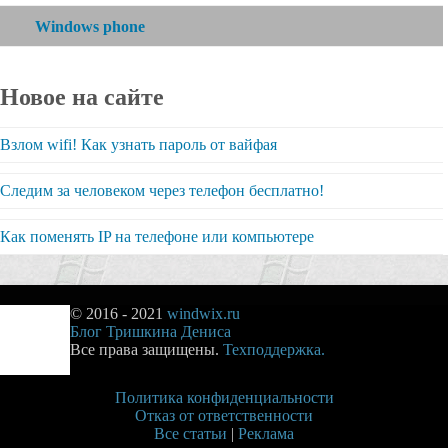
Windows phone
Новое на сайте
Взлом wifi! Как узнать пароль от вайфая
Следим за человеком через телефон бесплатно!
Как поменять IP на телефоне или компьютере
© 2016 - 2021
windwix.ru
Блог Тришкина Дениса
Все права защищены.
Техподдержка.
Политика конфиденциальности
Отказ от ответственности
Все статьи
|
Реклама