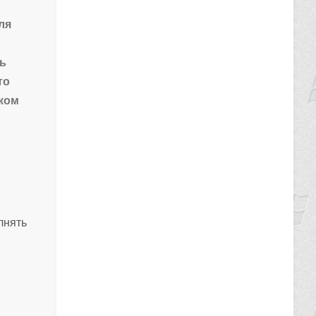
ля
ть
то
ском
лнять