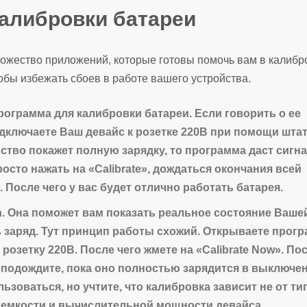
алибровки батареи
ножество приложений, которые готовы помочь вам в калибр
бы избежать сбоев в работе вашего устройства.
ограмма для калибровки батареи. Если говорить о ее
одключаете Ваш девайс к розетке 220В при помощи шта
йство покажет полную зарядку, то программа даст сигна
осто нажать на «Calibrate», дождаться окончания всей
 После чего у вас будет отлично работать батарея.
.
Она поможет вам показать реальное состояние Ваше
ь заряд. Тут принцип работы схожий. Открываете прог
 розетку 220В. После чего жмете на «Calibrate Now». По
 подождите, пока оно полностью зарядится в выключе
ьзоваться, но учтите, что калибровка зависит не от ти
от емкости и вычислительной мощности девайса.