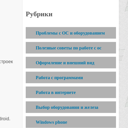
Рубрики
Проблемы с ОС и оборудованием
Полезные советы по работе с ос
строек
Оформление и внешний вид
Работа с программами
Работа в интернете
Выбор оборудования и железа
roid.
Windows phone