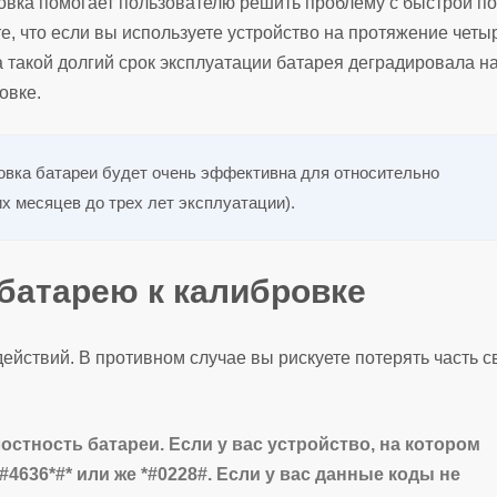
ровка помогает пользователю решить проблему с быстрой п
, что если вы используете устройство на протяжение четы
 за такой долгий срок эксплуатации батарея деградировала н
овке.
ровка батареи будет очень эффективна для относительно
х месяцев до трех лет эксплуатации).
батарею к калибровке
ействий. В противном случае вы рискуете потерять часть с
стность батареи. Если у вас устройство, на котором
#4636*#* или же *#0228#. Если у вас данные коды не