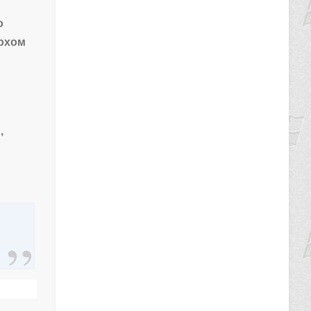
о
лохом
,