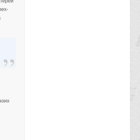
отерей
рех-
а
воих