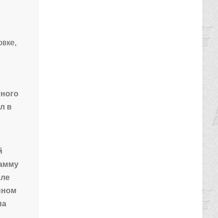
овке,
тного
л в
й
рамму
сле
нном
па