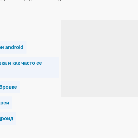
и android
а и как часто ее
ибровке
ареи
дроид