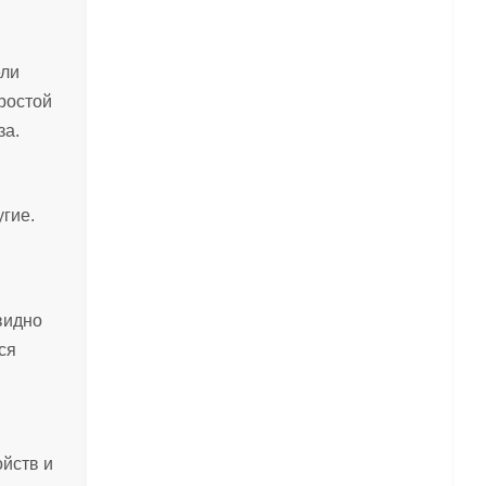
ели
ростой
за.
угие.
видно
ся
ойств и