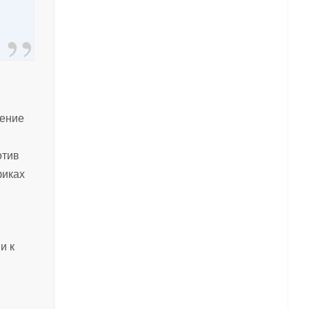
ление
отив
фиках
и к