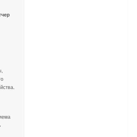
тчер
ы,
го
йства.
риема
ь