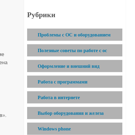
Рубрики
Проблемы с ОС и оборудованием
Полезные советы по работе с ос
ме
рена
Оформление и внешний вид
Работа с программами
Работа в интернете
Выбор оборудования и железа
в
».
Windows phone