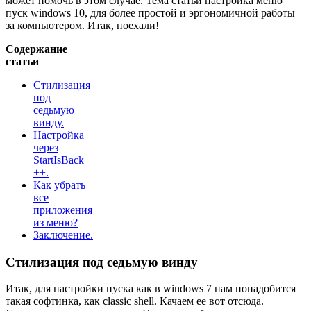
может помочь в этом случае. Тема статьи настройка меню
пуск windows 10, для более простой и эргономичной работы
за компьютером. Итак, поехали!
Содержание
статьи
Стилизация
под
седьмую
винду.
Настройка
через
StartIsBack
++.
Как убрать
все
приложения
из меню?
Заключение.
Стилизация под седьмую винду
Итак, для настройки пуска как в windows 7 нам понадобится
такая софтинка, как classic shell. Качаем ее
вот отсюда
.