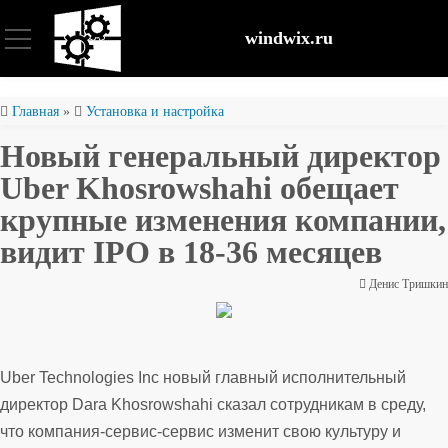
windwix.ru
Установка и настройка
Главная
»
Установка и настройка
Новый генеральный директор
Оптимизация ОС
Uber Khosrowshahi обещает
крупные изменения компании,
Восстановление файлов
видит IPO в 18-36 месяцев
Денис Тришкин
Безопасность
Uber Technologies Inc новый главный исполнительный
директор Dara Khosrowshahi сказал сотрудникам в среду,
что компания-сервис-сервис изменит свою культуру и