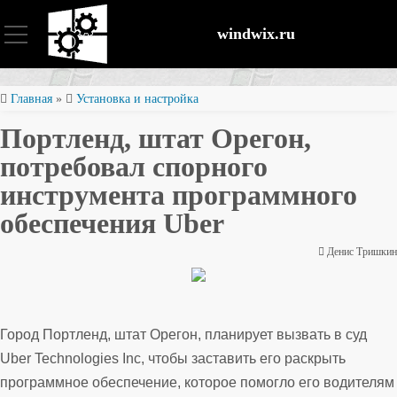
windwix.ru
Установка и настройка
Главная
»
Установка и настройка
Портленд, штат Орегон,
Оптимизация ОС
потребовал спорного
инструмента программного
Восстановление файлов
обеспечения Uber
Денис Тришкин
Безопасность
Город Портленд, штат Орегон, планирует вызвать в суд
Uber Technologies Inc, чтобы заставить его раскрыть
программное обеспечение, которое помогло его водителям