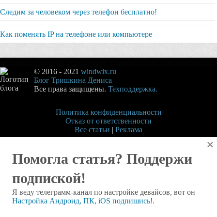
Следим за человеком через телефон бесплатно!
Как поменять IP на телефоне или компьютере
© 2016 - 2021
windwix.ru
Блог Тришкина Дениса
Все права защищены.
Техподдержка.
Политика конфиденциальности
Отказ от ответственности
Все статьи
|
Реклама
×
Помогла статья? Поддержи
подпиской!
Я веду телеграмм-канал по настройке девайсов, вот он —
Настройка Андроид, ПК, iOS подпишись!
.