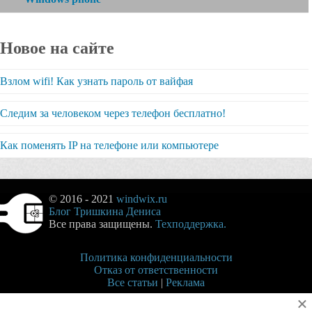
Новое на сайте
Взлом wifi! Как узнать пароль от вайфая
Следим за человеком через телефон бесплатно!
Как поменять IP на телефоне или компьютере
© 2016 - 2021
windwix.ru
Блог Тришкина Дениса
Все права защищены.
Техподдержка.
Политика конфиденциальности
Отказ от ответственности
Все статьи
|
Реклама
×