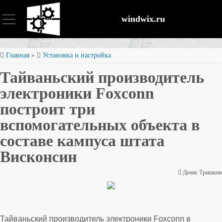
windwix.ru
Установка и настройка
Главная
»
Установка и настройка
Тайваньский производитель
Оптимизация ОС
электроники Foxconn
построит три
Восстановление файлов
вспомогательных объекта в
составе кампуса штата
Безопасность
Висконсин
Денис Тришкин
Тайваньский производитель электроники Foxconn в