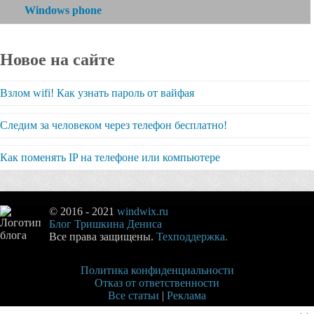
Windows phone
Новое на сайте
Взлом wifi! Как узнать пароль от вайфая
Следим за человеком через телефон бесплатно!
Как поменять IP на телефоне или компьютере
© 2016 - 2021
windwix.ru
Блог Тришкина Дениса
Все права защищены.
Техподдержка.
Политика конфиденциальности
Отказ от ответственности
Все статьи
|
Реклама