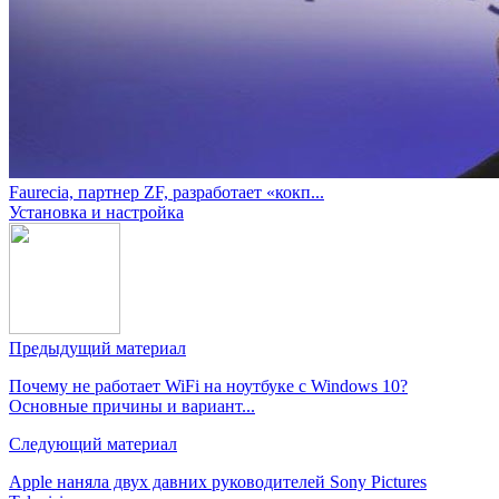
Faurecia, партнер ZF, разработает «кокп...
Установка и настройка
Предыдущий материал
Почему не работает WiFi на ноутбуке с Windows 10?
Основные причины и вариант...
Следующий материал
Apple наняла двух давних руководителей Sony Pictures