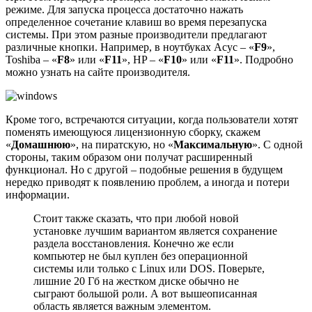
режиме. Для запуска процесса достаточно нажать
определенное сочетание клавиш во время перезапуска
системы. При этом разные производители предлагают
различные кнопки. Например, в ноутбуках Асус – «
F9
»,
Toshiba – «
F8
» или «
F11
», HP – «
F10
» или «
F11
». Подробно
можно узнать на сайте производителя.
Кроме того, встречаются ситуации, когда пользователи хотят
поменять имеющуюся лицензионную сборку, скажем
«
Домашнюю
», на пиратскую, но «
Максимальную
». С одной
стороны, таким образом они получат расширенный
функционал. Но с другой – подобные решения в будущем
нередко приводят к появлению проблем, а иногда и потери
информации.
Стоит также сказать, что при любой новой
установке лучшим вариантом является сохранение
раздела восстановления. Конечно же если
компьютер не был куплен без операционной
системы или только с Linux или DOS. Поверьте,
лишние 20 Гб на жестком диске обычно не
сыграют большой роли. А вот вышеописанная
область является важным элементом.