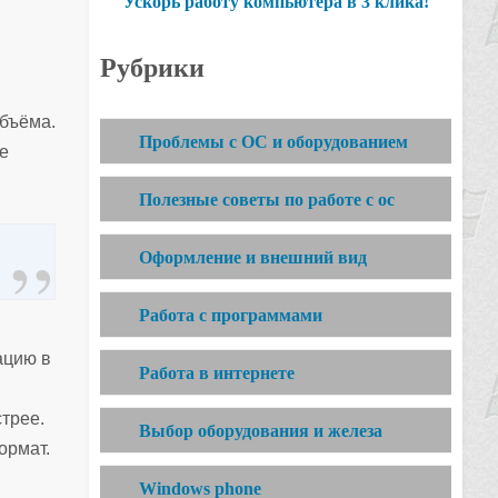
Ускорь работу компьютера в 3 клика!
Рубрики
объёма.
Проблемы с ОС и оборудованием
е
Полезные советы по работе с ос
Оформление и внешний вид
Работа с программами
ацию в
Работа в интернете
стрее.
Выбор оборудования и железа
ормат.
Windows phone