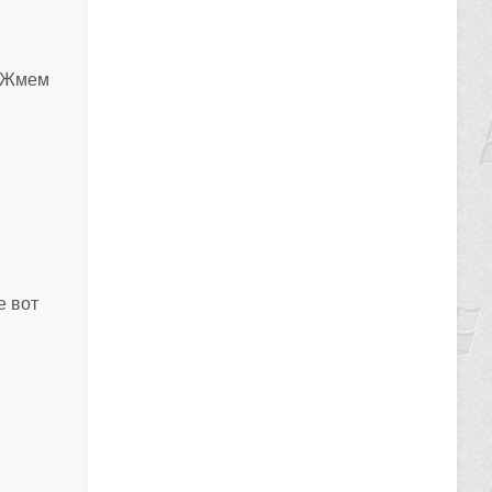
 Жмем
е вот