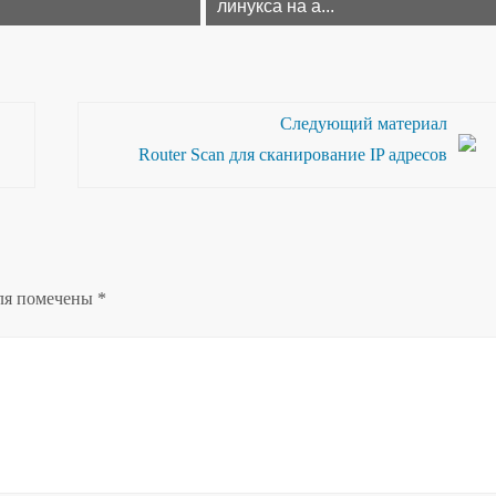
линукса на а...
Следующий материал
Router Scan для сканирование IP адресов
ля помечены
*