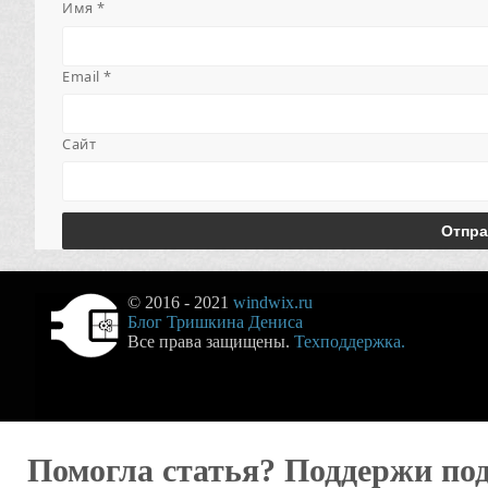
Имя
*
Email
*
Сайт
© 2016 - 2021
windwix.ru
Блог Тришкина Дениса
Все права защищены.
Техподдержка.
Помогла статья? Поддержи по