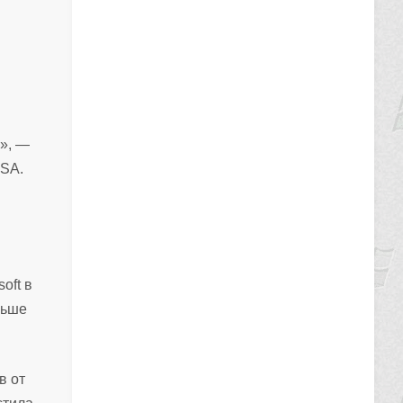
о», —
NSA.
oft в
льше
в от