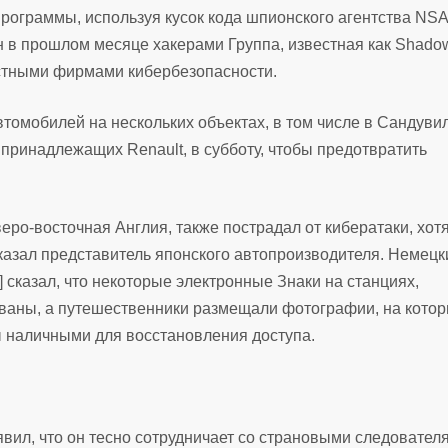
ограммы, используя кусок кода шпионского агентства NSA
н в прошлом месяце хакерами Группа, известная как Shado
астными фирмами кибербезопасности.
втомобилей на нескольких объектах, в том числе в Сандуви
принадлежащих Renault, в субботу, чтобы предотвратить
ро-восточная Англия, также пострадал от кибератаки, хотя
сказал представитель японского автопроизводителя. Немецк
сказал, что некоторые электронные Знаки на станциях,
ваны, а путешественники размещали фотографии, на кото
 наличными для восстановления доступа.
вил, что он тесно сотрудничает со страновыми следовател