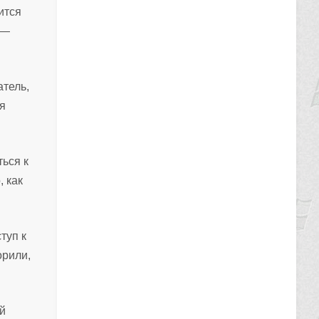
ится
 —
атель,
я
ься к
 как
туп к
орили,
й