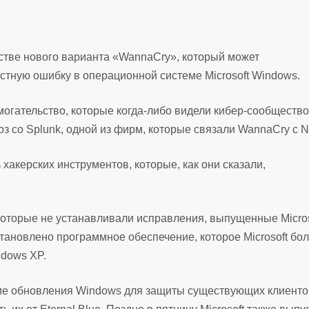
тве нового варианта «WannaCry», который может
стную ошибку в операционной системе Microsoft Windows.
могательство, которые когда-либо видели кибер-сообществ
оз со Splunk, одной из фирм, которые связали WannaCry с 
 хакерских инструментов, которые, как они сказали,
оторые не устанавливали исправления, выпущенные Micros
становлено программное обеспечение, которое Microsoft бо
ndows XP.
ские обновления Windows для защиты существующих клиенто