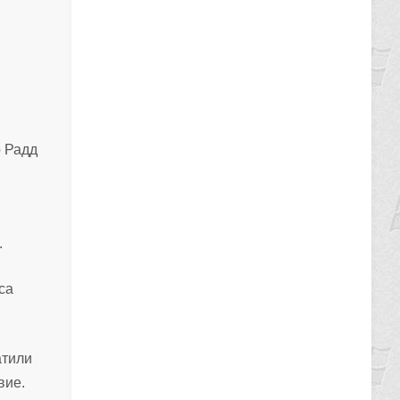
и
р Радд
.
ca
атили
вие.