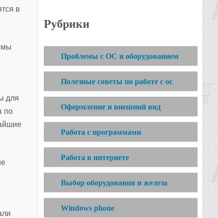
тся в
Рубрики
ммы
Проблемы с ОС и оборудованием
Полезные советы по работе с ос
ы для
Оформление и внешний вид
в по
жайшие
Работа с программами
Работа в интернете
ие
Выбор оборудования и железа
Windows phone
али