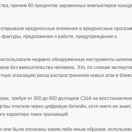
ства, причем 60 процентов зараженных компьютеров находя
ни открывали вредоносные вложения в вредоносные програ
та-фактуры, предложения о работе, предупреждения о
» использовали недавно обнаруженные инструменты-шпион
ров без вмешательства человека. Это, по словам эксперто
тную эскалацию риска распространения новых атак в бли
х, требуя от 300 до 600 долларов США на восстановлен
ртвы платили через цифровую биткойн, хотя никто не знает,
о характера таких транзакций.
ти или были опознаны каким-либо иным образом, использов