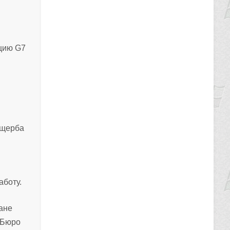
цию G7
ущерба
аботу.
ане
 Бюро