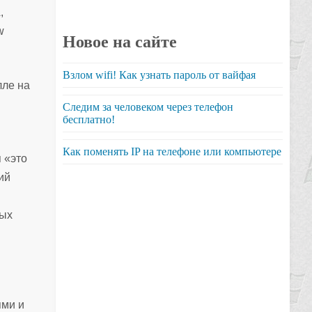
,
w
Новое на сайте
Взлом wifi! Как узнать пароль от вайфая
лле на
Следим за человеком через телефон
бесплатно!
Как поменять IP на телефоне или компьютере
 «это
ий
рых
ями и