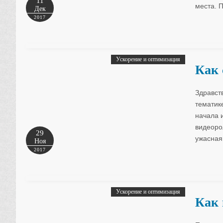
11
места. 
Дек
2017
Ускорение и оптимизация
Как 
Здравст
тематик
начала 
видеоро
29
ужасная
Ноя
2017
Ускорение и оптимизация
Как 