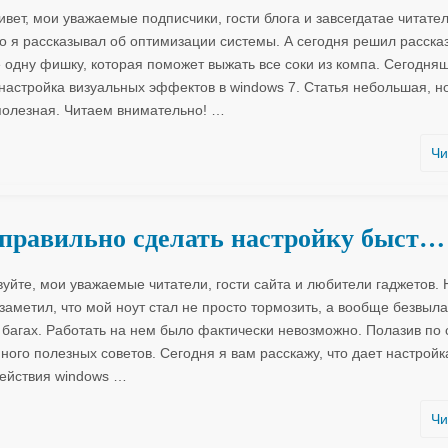
вет, мои уважаемые подписчики, гости блога и завсегдатае читател
но я рассказывал об оптимизации системы. А сегодня решил расска
 одну фишку, которая поможет выжать все соки из компа. Сегодня
настройка визуальных эффектов в windows 7. Статья небольшая, н
полезная. Читаем внимательно!
…
Чи
правильно сделать настройку быст…
вуйте, мои уважаемые читатели, гости сайта и любители гаджетов. 
 заметил, что мой ноут стал не просто тормозить, а вообще безвыл
 багах. Работать на нем было фактически невозможно. Полазив по с
ного полезных советов. Сегодня я вам расскажу, что дает настройк
ействия windows
…
Чи