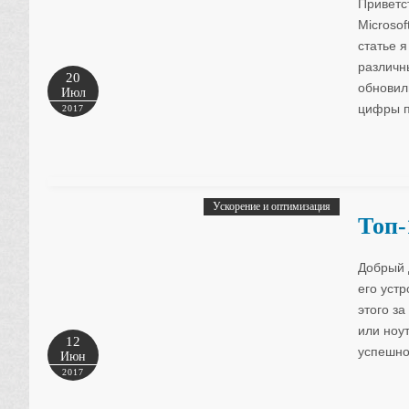
Приветс
Microsof
статье 
различн
20
обновил
Июл
цифры п
2017
Ускорение и оптимизация
Топ-
Добрый 
его устр
этого за
или ноу
12
успешно
Июн
2017