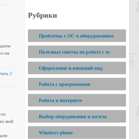
Рубрики
…
Проблемы с ОС и оборудованием
ошопе
Полезные советы по работе с ос
ил на
Оформление и внешний вид
тать
Работа с программами
…
Работа в интернете
сто
Выбор оборудования и железа
рах мой
Windows phone
тало