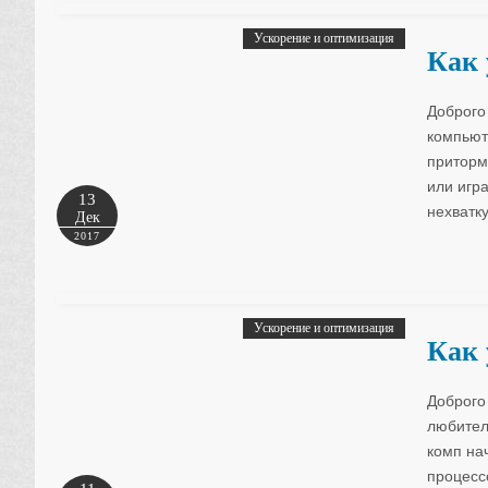
Ускорение и оптимизация
Как 
Доброго
компьют
приторм
или игр
13
нехватку
Дек
2017
Ускорение и оптимизация
Как 
Доброго 
любител
комп на
процесс