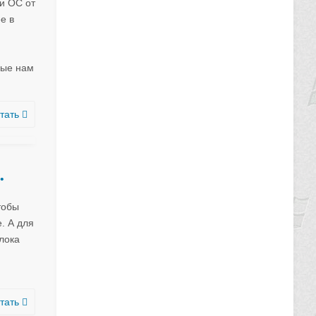
и ОС от
е в
ные нам
тать
…
тобы
. А для
лока
тать