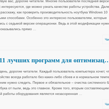
твую вас, дорогие читатели. Многие пользователи последней верси
t интересуются, где можно узнать качество работы устройства. Дале
я расскажу, как проверить производительность ноутбука Windows 10
ыми способами. Особенно это интересно пользователям, которые
ись с седьмой версии операционки. Ведь в этой модификации нуж
оказывались прямо
…
Чи
11 лучших программ для оптимизац
день, дорогие читатели. Каждый пользователь компьютера хочет, ч
ойство всегда работало без каких-либо сбоев и в нормальном темпе
 ним нужно следить. Первое и обязательное – очистка системного б
тбука от пыли, ведь это главное. Кроме того, вторым составляющим
й работы оборудования является незасоренная
…
Чи