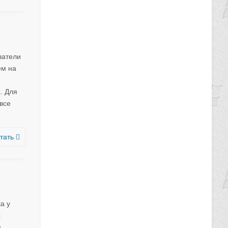
ватели
ем на
. Для
все
тать
а у
х
,