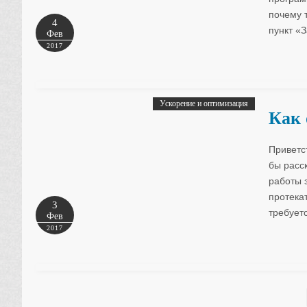
почему 
4
пункт «
Фев
2017
Ускорение и оптимизация
Как 
Приветст
бы расс
работы 
протека
3
требует
Фев
2017
Навигация