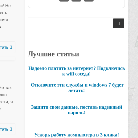
и! Не
зать
шняя
о
тать
Лучшие статьи
Надоело платить за интернет? Подключись
к wifi соседа!
Отключите эти службы и windows 7 будет
Не так
летать!
азно
ети, я
Защити свои данные, поставь надежный
а
пароль!
тать
Ускорь работу компьютера в 3 клика!