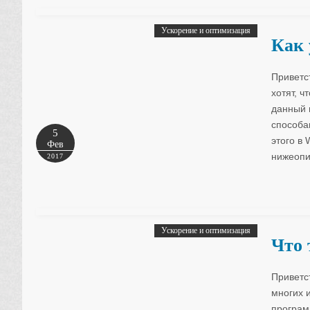
Ускорение и оптимизация
Как 
Приветс
хотят, 
данный 
способа
5
этого в
Фев
нижеопи
2017
Ускорение и оптимизация
Что 
Приветс
многих 
програм