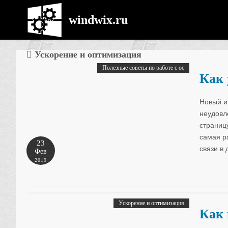
windwix.ru
Ускорение и оптимизация
Полезные советы по работе с ос
Как 
Новый и
неудовл
страницу
самая р
23
связи в
Фев
2019
Ускорение и оптимизация
Как 