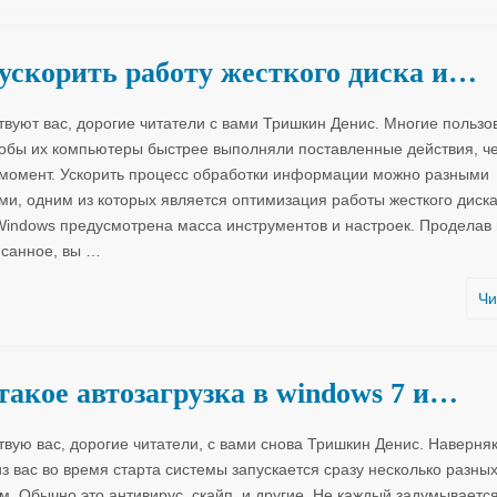
ускорить работу жесткого диска и…
твуют вас, дорогие читатели с вами Тришкин Денис. Многие пользо
чтобы их компьютеры быстрее выполняли поставленные действия, ч
момент. Ускорить процесс обработки информации можно разными
ми, одним из которых является оптимизация работы жесткого диска
 Windows предусмотрена масса инструментов и настроек. Проделав 
санное, вы
…
Чи
такое автозагрузка в windows 7 и…
твую вас, дорогие читатели, с вами снова Тришкин Денис. Наверняк
из вас во время старта системы запускается сразу несколько разны
м. Обычно это антивирус, скайп, и другие. Не каждый задумывается