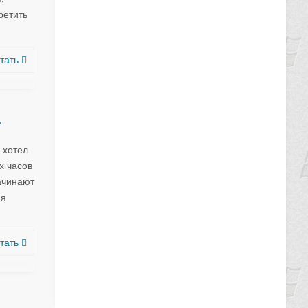
ретить
тать
…
 хотел
х часов
ачинают
ия
тать