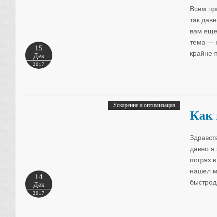
Всем при
так дав
вам еще
тема — 
15
крайне 
Дек
2017
Ускорение и оптимизация
Как 
Здравст
давно я
погряз в
нашел м
14
быстрод
Дек
2017