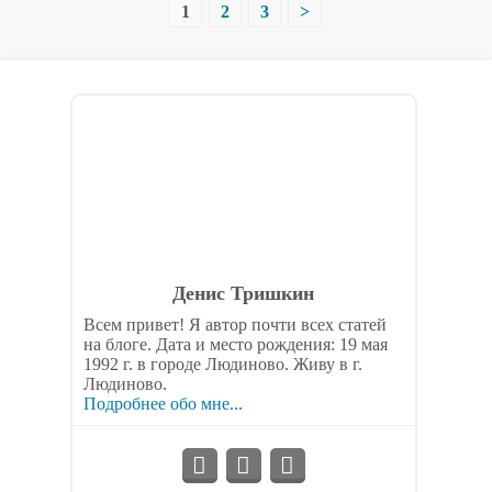
Навигация
1
2
3
>
по
записям
Денис Тришкин
Всем привет! Я автор почти всех статей
на блоге. Дата и место рождения: 19 мая
1992 г. в городе Людиново. Живу в г.
Людиново.
Подробнее обо мне...