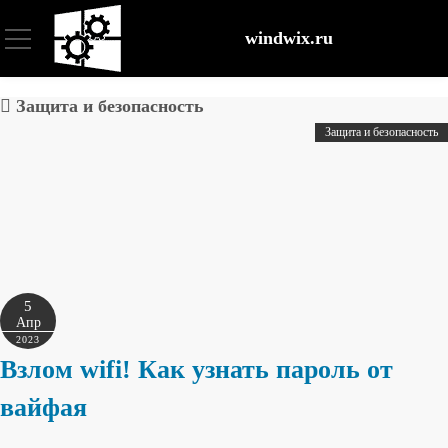
windwix.ru
Установка и настройка
Защита и безопасность
Защита и безопасность
Оптимизация ОС
Восстановление файлов
Безопасность
5
Апр
2023
Взлом wifi! Как узнать пароль от
вайфая