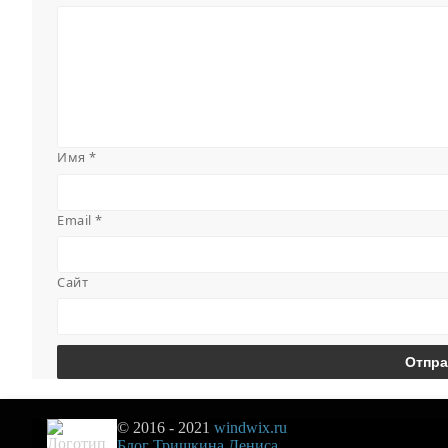
Имя
*
Email
*
Сайт
© 2016 - 2021
windwix.ru
Блог Тришкина Дениса