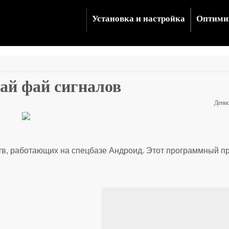
Установка и настройка
Оптими
вай фай сигналов
Дени
тв, работающих на спецбазе Андроид. Этот программный п