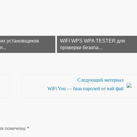
их установщиков
WIFI WPS WPA TESTER для
...
проверки безопа...
Следующий материал
WiFi You — база паролей от вай фай
ля помечены
*